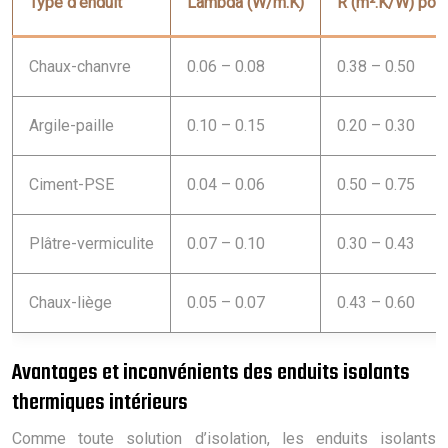
Type d’enduit
Lambda (W/m.K)
R (m².K/W) pou
Chaux-chanvre
0.06 – 0.08
0.38 – 0.50
Argile-paille
0.10 – 0.15
0.20 – 0.30
Ciment-PSE
0.04 – 0.06
0.50 – 0.75
Plâtre-vermiculite
0.07 – 0.10
0.30 – 0.43
Chaux-liège
0.05 – 0.07
0.43 – 0.60
Avantages et inconvénients des enduits isolants
thermiques intérieurs
Comme toute solution d’isolation, les enduits isolants