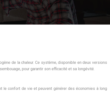
omogène de la chaleur. Ce système, disponible en deux versions
embouage, pour garantir son efficacité et sa longévité.
nt le confort de vie et peuvent générer des économies à long