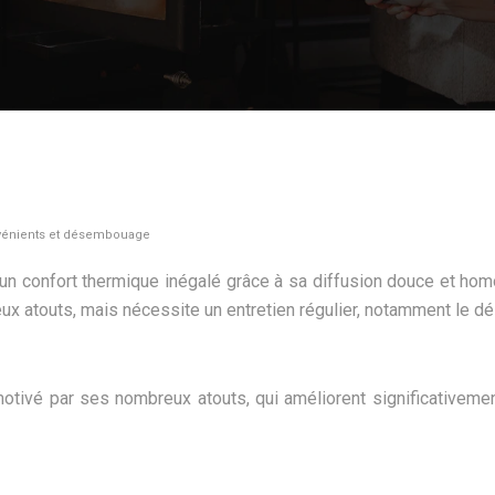
onvénients et désembouage
e un confort thermique inégalé grâce à sa diffusion douce et h
x atouts, mais nécessite un entretien régulier, notamment le dés
otivé par ses nombreux atouts, qui améliorent significativeme