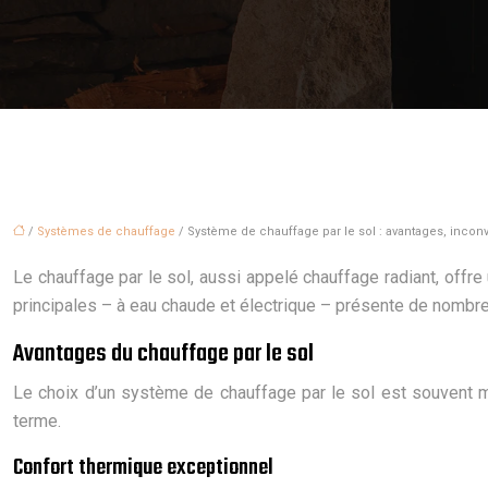
/
Systèmes de chauffage
/ Système de chauffage par le sol : avantages, inc
Le chauffage par le sol, aussi appelé chauffage radiant, offr
principales – à eau chaude et électrique – présente de nombreu
Avantages du chauffage par le sol
Le choix d’un système de chauffage par le sol est souvent m
terme.
Confort thermique exceptionnel