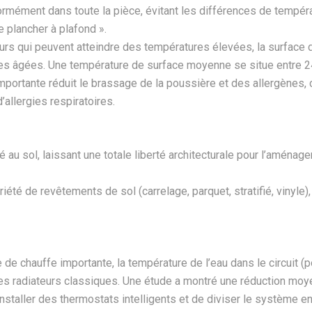
ormément dans toute la pièce, évitant les différences de tempér
e plancher à plafond ».
urs qui peuvent atteindre des températures élevées, la surface 
nnes âgées. Une température de surface moyenne se situe entre 2
portante réduit le brassage de la poussière et des allergènes, con
allergies respiratoires.
 au sol, laissant une totale liberté architecturale pour l’aménag
été de revêtements de sol (carrelage, parquet, stratifié, vinyle),
e de chauffe importante, la température de l’eau dans le circuit 
 des radiateurs classiques. Une étude a montré une réduction m
’installer des thermostats intelligents et de diviser le système 