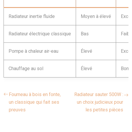
Radiateur inertie fluide
Moyen à élevé
Excel
Radiateur électrique classique
Bas
Faibl
Pompe à chaleur air-eau
Élevé
Excel
Chauffage au sol
Élevé
Bon
Fourneau à bois en fonte,
Radiateur sauter 500W :
un classique qui fait ses
un choix judicieux pour
preuves
les petites pièces