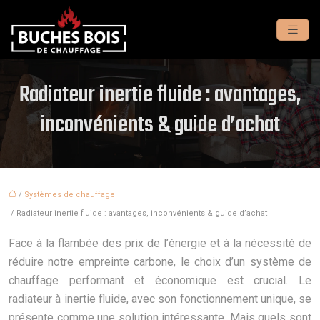
Radiateur inertie fluide : avantages,
inconvénients & guide d’achat
/
Systèmes de chauffage
/ Radiateur inertie fluide : avantages, inconvénients & guide d’achat
Face à la flambée des prix de l’énergie et à la nécessité de
réduire notre empreinte carbone, le choix d’un système de
chauffage performant et économique est crucial. Le
radiateur à inertie fluide, avec son fonctionnement unique, se
présente comme une solution intéressante. Mais quels sont