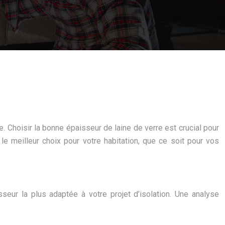
. Choisir la bonne épaisseur de laine de verre est crucial pour
le meilleur choix pour votre habitation, que ce soit pour vos
sseur la plus adaptée à votre projet d’isolation. Une analyse