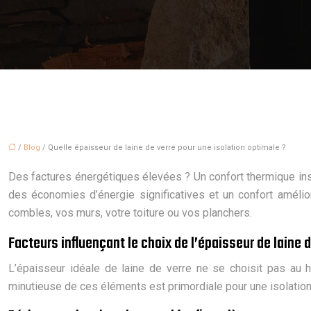
/
Blog
/ Quelle épaisseur de laine de verre pour une isolation optimale ?
Des factures énergétiques élevées ? Un confort thermique insuf
des économies d’énergie significatives et un confort amélior
combles, vos murs, votre toiture ou vos planchers.
Facteurs influençant le choix de l’épaisseur de laine d
L’épaisseur idéale de laine de verre ne se choisit pas au ha
minutieuse de ces éléments est primordiale pour une isolation