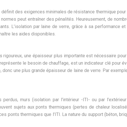
 définit des exigences minimales de résistance thermique pour 
es normes peut entraîner des pénalités. Heureusement, de nombr
mants. L’isolation par laine de verre, grâce à sa performance e
aître les aides disponibles.
s rigoureux, une épaisseur plus importante est nécessaire pour 
eprésente le besoin de chauffage, est un indicateur clé pour év
, donc une plus grande épaisseur de laine de verre. Par exempl
 perdus, murs (isolation par l’intérieur -ITI- ou par l’extérie
uvent sujets aux ponts thermiques (pertes de chaleur localisée
ces ponts thermiques que l’ITI. La nature du support (béton, bri