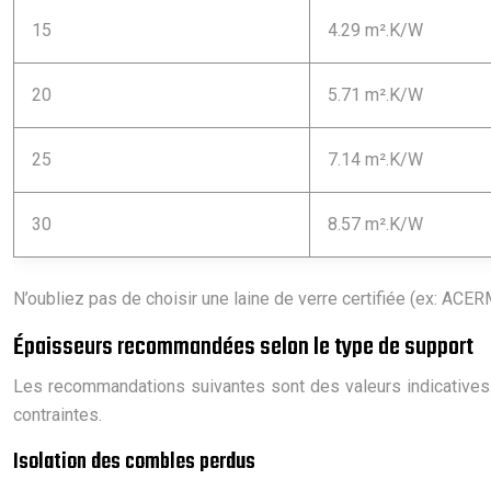
15
4.29 m².K/W
20
5.71 m².K/W
25
7.14 m².K/W
30
8.57 m².K/W
N’oubliez pas de choisir une laine de verre certifiée (ex: ACE
Épaisseurs recommandées selon le type de support
Les recommandations suivantes sont des valeurs indicatives. 
contraintes.
Isolation des combles perdus