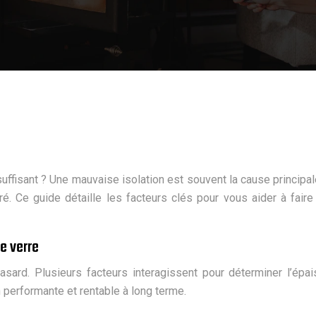
fisant ? Une mauvaise isolation est souvent la cause principale
é. Ce guide détaille les facteurs clés pour vous aider à faire 
e verre
sard. Plusieurs facteurs interagissent pour déterminer l’épai
 performante et rentable à long terme.