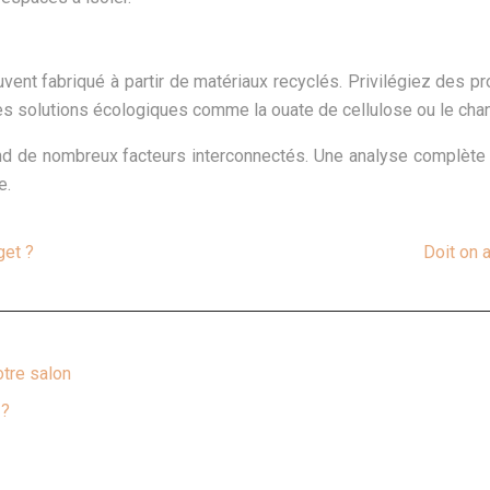
vent fabriqué à partir de matériaux recyclés. Privilégiez des pro
res solutions écologiques comme la ouate de cellulose ou le chan
end de nombreux facteurs interconnectés. Une analyse complète e
e.
get ?
Doit on 
otre salon
 ?