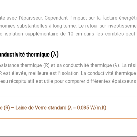
te avec l’épaisseur. Cependant, l’impact sur la facture énergéti
mies substantielles à long terme. Le retour sur investissement 
ne isolation supplémentaire de 10 cm dans les combles peut 
onductivité thermique (λ)
ésistance thermique (R) et sa conductivité thermique (λ). La ré
R est élevée, meilleure est l’isolation. La conductivité thermiqu
leau récapitulatif est utile pour comparer différentes épaisseurs
 (R) – Laine de Verre standard (λ = 0.035 W/m.K)