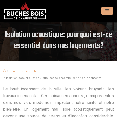
Isolation acoustique: pourquoi est-ce
essentiel dans nos logements?
/
Entretien et sécurité
/ Isolation acoustique: pourquoi est-ce essentiel dans nos logements?
Le bruit incessant de la ville, les voisins bruyants, les
travaux incessants… Ces nuisances sonores, omniprésentes
dans nos vies modernes, impactent notre santé et notre
bien-être. Un logement mal isolé acoustiquement peut
devenir une source de stress et d’inconfort considérable.