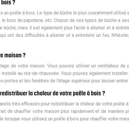
 bois ?
ns un poêle à bois. Le type de bûche le plus couramment utilisé e
e, le bois de papeterie, etc. Chacun de ces types de bûche a se
bûche, mais il est également plus facile à allumer et à entret
ui ont des difficultés à allumer et à entretenir un feu. N’hésit
re maison ?
étage de votre maison. Vous pouvez utiliser un ventilateur de 
et installé au rez-de-chaussée. Vous pouvez également installe
s portes et les fenêtres de l’étage supérieur pour laisser entrer l
distribuer la chaleur de votre poêle à bois ?
eils très efficaces pour redistribuer la chaleur de votre poêle à
ermet de chauffer votre maison plus rapidement et de manière 
tile lorsque vous utilisez un poêle à bois pour chauffer votre mai