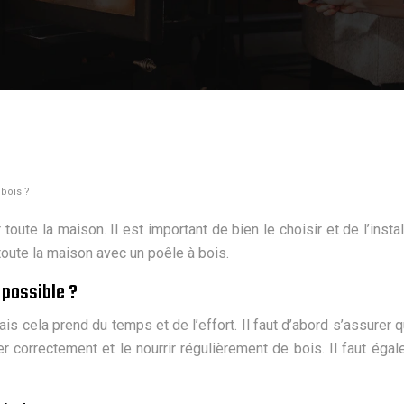
bois ?
oute la maison. Il est important de bien le choisir et de l’insta
toute la maison avec un poêle à bois.
 possible ?
s cela prend du temps et de l’effort. Il faut d’abord s’assurer q
mer correctement et le nourrir régulièrement de bois. Il faut ég