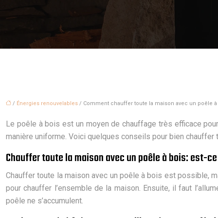
/
Énergies renouvelables
/ Comment chauffer toute la maison avec un poêle à 
Le poêle à bois est un moyen de chauffage très efficace pour t
manière uniforme. Voici quelques conseils pour bien chauffer 
Chauffer toute la maison avec un poêle à bois: est-ce
Chauffer toute la maison avec un poêle à bois est possible, mai
pour chauffer l’ensemble de la maison. Ensuite, il faut l’allu
poêle ne s’accumulent.