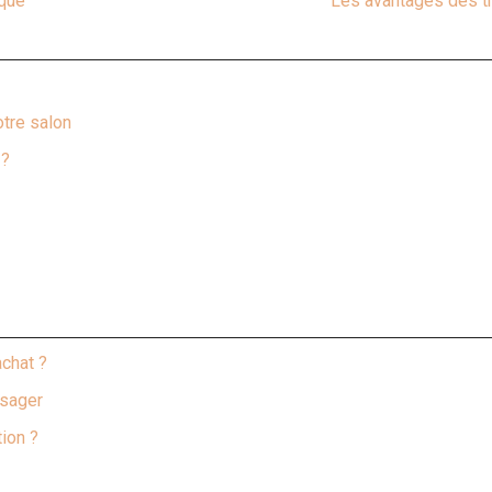
ique
Les avantages des t
otre salon
 ?
achat ?
isager
ion ?