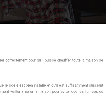
ller correctement pour qu’il puisse chauffer toute la maison de
ue le poêle est bien installé et qu’il est suffisamment puissant
alement veiller à aérer la maison pour éviter que les fumées du